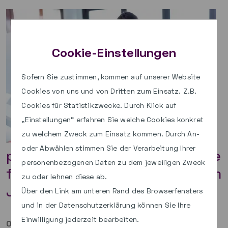
Cookie-Einstellungen
Sofern Sie zustimmen, kommen auf unserer Website
Cookies von uns und von Dritten zum Einsatz. Z.B.
Cookies für Statistikzwecke. Durch Klick auf
„Einstellungen“ erfahren Sie welche Cookies konkret
zu welchem Zweck zum Einsatz kommen. Durch An-
oder Abwählen stimmen Sie der Verarbeitung Ihrer
paed.ML® Linux/GS 8.0: Termine
personenbezogenen Daten zu dem jeweiligen Zweck
für neue Technikschulungen im
zu oder lehnen diese ab.
Jahr 2026 sind da!
Über den Link am unteren Rand des Browserfensters
und in der Datenschutzerklärung können Sie Ihre
Einwilligung jederzeit bearbeiten.
08.12.2025
|
Team paed.ML® Linux/GS