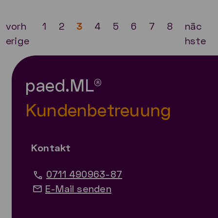
vorh
1
2
3
4
5
6
7
8
näc
erige
hste
paed.ML®
Kundenbetreuung
Kontakt
0711 490963-87
E-Mail senden