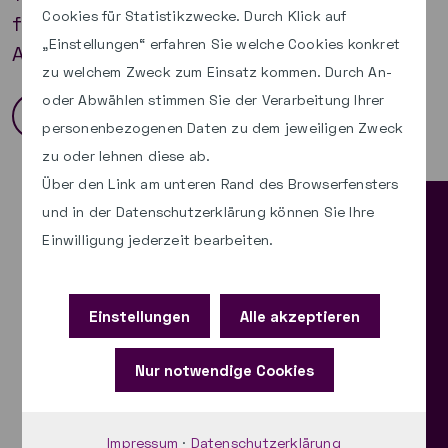
Cookies für Statistikzwecke. Durch Klick auf
finden Sie wichtige Informationen und
„Einstellungen“ erfahren Sie welche Cookies konkret
Anleitungen im Überblick.
zu welchem Zweck zum Einsatz kommen. Durch An-
oder Abwählen stimmen Sie der Verarbeitung Ihrer
Mehr lesen
personenbezogenen Daten zu dem jeweiligen Zweck
zu oder lehnen diese ab.
Über den Link am unteren Rand des Browserfensters
und in der Datenschutzerklärung können Sie Ihre
paed.ML®
Einwilligung jederzeit bearbeiten.
Kundenbetreuung
Einstellungen
Alle akzeptieren
Kontakt
Nur notwendige Cookies
0711 490963-87
Impressum
·
Datenschutzerklärung