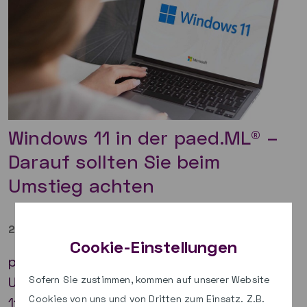
Windows 11 in der paed.ML® –
Darauf sollten Sie beim
Umstieg achten
28.05.2025
|
Team paed.ML®
Cookie-Einstellungen
paed.ML® Schulen sollten rechtzeitig den
Umstieg auf das Betriebssystem Windows
Sofern Sie zustimmen, kommen auf unserer Website
Cookies von uns und von Dritten zum Einsatz. Z.B.
11 planen und Vorbereitungen treffen. Hier