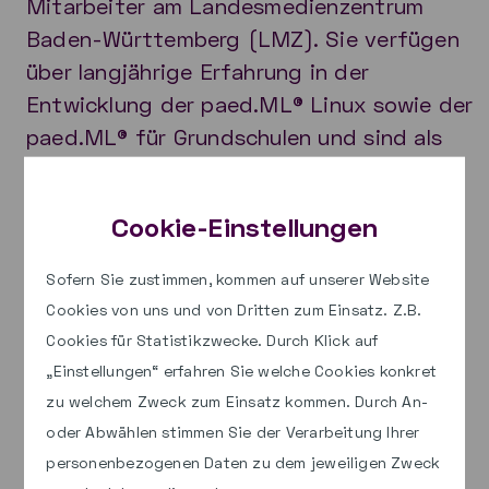
Mitarbeiter am Landesmedienzentrum
Baden-Württemberg (LMZ). Sie verfügen
über langjährige Erfahrung in der
Entwicklung der paed.ML® Linux sowie der
paed.ML® für Grundschulen und sind als
schulische Netzwerkberater tätig.
Cookie-Einstellungen
Das Webinar richtet sich an alle Personen,
die sich für eine einfache und effiziente
Sofern Sie zustimmen, kommen auf unserer Website
Softwareverwaltung interessieren,
Cookies von uns und von Dritten zum Einsatz. Z.B.
insbesondere an schulische
Cookies für Statistikzwecke. Durch Klick auf
Netzwerkbetreuende sowie Lehrkräfte.
„Einstellungen“ erfahren Sie welche Cookies konkret
Das Webinar ist auch für Anfängerinnen
zu welchem Zweck zum Einsatz kommen. Durch An-
und Anfänger geeignet.
oder Abwählen stimmen Sie der Verarbeitung Ihrer
personenbezogenen Daten zu dem jeweiligen Zweck
Hier geht es zum Webinar: