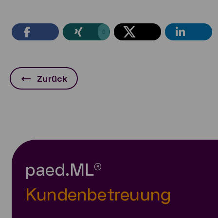
0
Zurück
paed.ML®
Kundenbetreuung