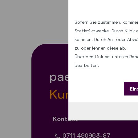
Sofern Sie zustimmen, kommen
Statistikzwecke. Durch Klick
kommen. Durch An- oder Abwä
zu oder lehnen diese ab.
Über den Link am unteren Rand
bearbeiten.
paed.ML®
Ein
Kundenbetreu
Kontakt
0711 490963-87