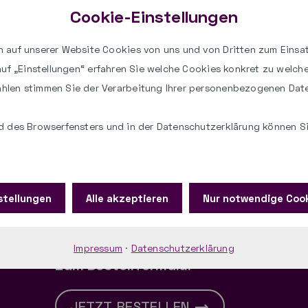
Cookie-Einstellungen
paed.ML Dokumenta
 auf unserer Website Cookies von uns und von Dritten zum Einsat
 auf „Einstellungen“ erfahren Sie welche Cookies konkret zu welc
hlen stimmen Sie der Verarbeitung Ihrer personenbezogenen Dat
 des Browserfensters und in der Datenschutzerklärung können Sie
stellungen
Alle akzeptieren
Nur notwendige Coo
ung
Impressum
·
Datenschutzerklärung
Zum Bestellformular
JETZT BESTELLEN