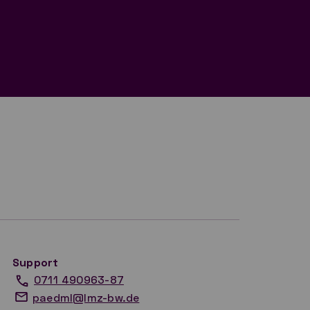
Support
0711 490963-87
paedml@lmz-bw.de