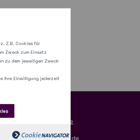
600
z. Z.B. Cookies für
hem Zweck zum Einsatz
en zu dem jeweiligen Zweck
ion finden Sie
hier
.
 Ihre Einwilligung jederzeit
kies
gs-hotline@lmz-bw.de
linux-hotline@lmz-bw.de