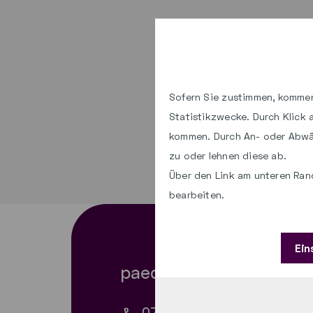
Sofern Sie zustimmen, kommen
Statistikzwecke. Durch Klick
kommen. Durch An- oder Abwä
zu oder lehnen diese ab.
Über den Link am unteren Rand
bearbeiten.
Ein
paed.ML® Hotlines
0711 490963-87