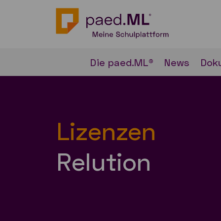
Die paed.ML®
News
Dok
Lizenzen
Relution