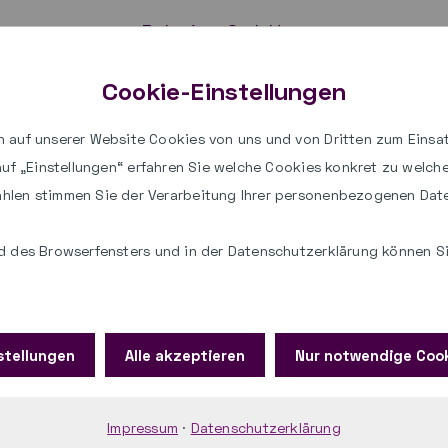
Relution GmbH
Daimlerstraße 133
Cookie-Einstellungen
70372 Stuttgart
Telefon: +49 (0) 711 25 25 4 - 
 auf unserer Website Cookies von uns und von Dritten zum Einsat
E-Mail:
sales@relution.io
 auf „Einstellungen“ erfahren Sie welche Cookies konkret zu welc
hlen stimmen Sie der Verarbeitung Ihrer personenbezogenen Dat
Weitere Informationen zu Relut
 des Browserfensters und in der Datenschutzerklärung können Sie
stellungen
Alle akzeptieren
Nur notwendige Coo
Wir sind für Sie da:
Impressum
·
Datenschutzerklärung
Mo–Do: 8:00–16:00