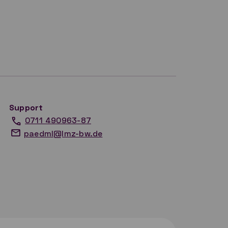
Support
0711 490963-87
paedml@lmz-bw.de