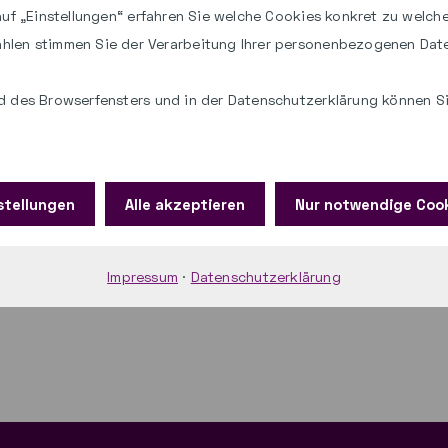
 auf „Einstellungen“ erfahren Sie welche Cookies konkret zu welc
:
hlen stimmen Sie der Verarbeitung Ihrer personenbezogenen Dat
 des Browserfensters und in der Datenschutzerklärung können Sie
chnikschulung paed.ML® Windows 5.4
posten
mitteilen
stellungen
Alle akzeptieren
Nur notwendige Coo
Impressum
·
Datenschutzerklärung