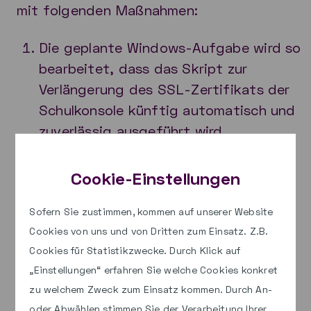
mit folgenden Maßnahmen:
Die geplante Windows-Aufgabe wird so
bearbeitet, dass das Skript zur
Verlängerung des SSL-Zertifikats der
Schulkonsole künftig automatisch und
zuverlässig ausgeführt wird.
Die neue geplante Windows-Aufgabe
wird sofort ausgeführt, um
Cookie-Einstellungen
sicherzustellen, dass das SSL-
Zertifikat der Schulkonsole bei Bedarf
Sofern Sie zustimmen, kommen auf unserer Website
Cookies von uns und von Dritten zum Einsatz. Z.B.
sofort verlängert wird.
Cookies für Statistikzwecke. Durch Klick auf
„Einstellungen“ erfahren Sie welche Cookies konkret
zu welchem Zweck zum Einsatz kommen. Durch An-
Im Downloadbereich finden Sie die
oder Abwählen stimmen Sie der Verarbeitung Ihrer