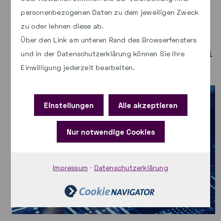
Anleitung und die ZIP-Datei:
personenbezogenen Daten zu dem jeweiligen Zweck
zu oder lehnen diese ab.
Hotfix für paed.ML® Windows 5.2 mit
Über den Link am unteren Rand des Browserfensters
Patch 1 oder Patch 2: So erneuern Sie das
und in der Datenschutzerklärung können Sie Ihre
SSL-Zertifikat
Einwilligung jederzeit bearbeiten.
Einstellungen
Alle akzeptieren
Nur notwendige Cookies
Impressum
·
Datenschutzerklärung