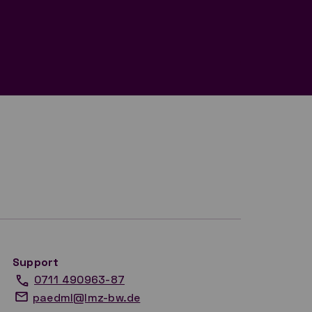
Support
0711 490963-87
paedml@lmz-bw.de