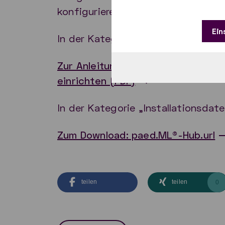
konfigurieren. Diese Schritte sind
Ein
In der Kategorie „How To“ gelangen
Zur Anleitung: paed.ML®-Hub als 
einrichten (PDF)
In der Kategorie „Installationsdat
Zum Download: paed.ML®-Hub.url
teilen
teilen
0