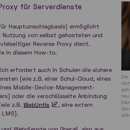
roxy für Serverdienste
für Hauptumschlagbasis) ermöglicht
te Nutzung von selbst gehosteten und
vielseitiger Reverse Proxy dient.
Sie in diesem How-to.
ich erfordert auch in Schulen die sichere
Der
sten (wie z.B. einer Schul-Cloud, eines
sic
ines Mobile-Device-Management-
geh
ers) oder die verschlüsselte Anbindung
neu
Die
wie z.B.
WebUntis
, eine extern
Ser
s LMS).
ado
und Webdienste von überall, also aus