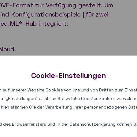
OVF-Format zur Verfügung gestellt. Um
sind Konfigurationsbeispiele (für zwei
aed.ML®-Hub integriert:
cloud.
twendigen Werkzeuge, um von der
ein gültiges SSL-Zertifikat ausstellen
Cookie-Einstellungen
-Hub bereitgestellten Anwendungen und
esichert werden, indem die Verbindung
 auf unserer Website Cookies von uns und von Dritten zum Einsat
 auf „Einstellungen“ erfahren Sie welche Cookies konkret zu welc
 dem paed.ML®-Hub mit einem SSL-
hlen stimmen Sie der Verarbeitung Ihrer personenbezogenen Dat
lüsselt wird.
 des Browserfensters und in der Datenschutzerklärung können Sie
endig, um den paed.ML®-Hub zu
hre paed.ML®-Installation zu