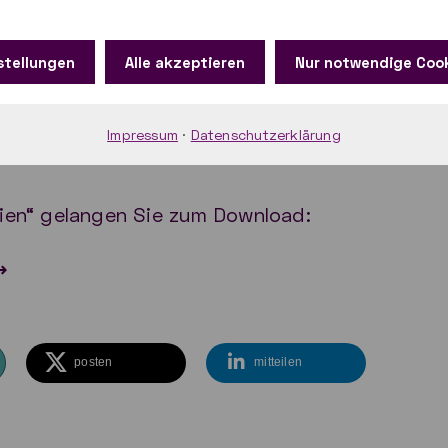
 in dieser How-to-Anleitung beschrieben.
stellungen
Alle akzeptieren
Nur notwendige Coo
 Sie zur Anleitung:
Reverse-Proxy für Serverdienste
Impressum
·
Datenschutzerklärung
eien“ gelangen Sie zum Download:
posten
mitteilen