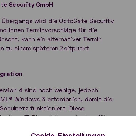
ate Security GmbH
n Übergangs wird die OctoGate Security
d ihnen Terminvorschläge für die
ünscht, kann ein alternativer Termin
on zu einem späteren Zeitpunkt
gration
ersion 4 sind noch wenige, jedoch
ML® Windows 5 erforderlich, damit die
Schulnetz funktioniert. Diese
ändigen IT-Dienstleistern durchgeführt
Cookie-Einstellungen