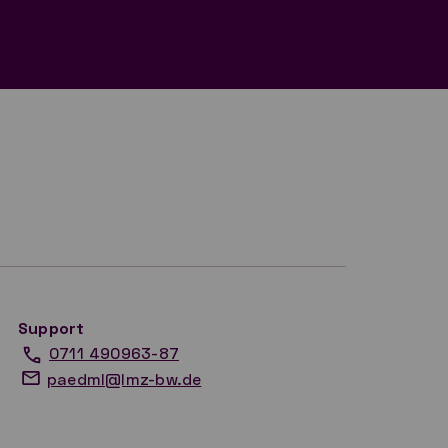
Support
0711 490963-87
paedml@lmz-bw.de