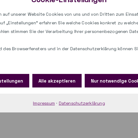
n der paed.ML® Windows 5.x
 auf unserer Website Cookies von uns und von Dritten zum Einsat
chritte stellt das LMZ eine Handreichung
 auf „Einstellungen“ erfahren Sie welche Cookies konkret zu welc
harbeiten in der paed.ML® 5.x Schritt für
hlen stimmen Sie der Verarbeitung Ihrer personenbezogenen Dat
 des Browserfensters und in der Datenschutzerklärung können Sie
tion der OctoGate Version 4
stellungen
Alle akzeptieren
Nur notwendige Coo
posten
mitteilen
Impressum
·
Datenschutzerklärung