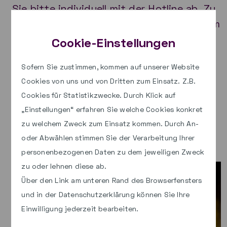
Sie bitte individuell mit der Hotline ab. Zu
diesem Termin wird sich das Support-Team
via Fernzugriff auf Ihr System zuschalten
Cookie-Einstellungen
und die aktualisierten Benutzerdaten
Sofern Sie zustimmen, kommen auf unserer Website
einspielen.
Cookies von uns und von Dritten zum Einsatz. Z.B.
Kontakt zur Hotline:
Cookies für Statistikzwecke. Durch Klick auf
„Einstellungen“ erfahren Sie welche Cookies konkret
E-Mail:
Hotline „paed.ML® für
zu welchem Zweck zum Einsatz kommen. Durch An-
Grundschulen“
oder Abwählen stimmen Sie der Verarbeitung Ihrer
Telefon: 0711 4909-6387
personenbezogenen Daten zu dem jeweiligen Zweck
zu oder lehnen diese ab.
Über den Link am unteren Rand des Browserfensters
und in der Datenschutzerklärung können Sie Ihre
Einwilligung jederzeit bearbeiten.