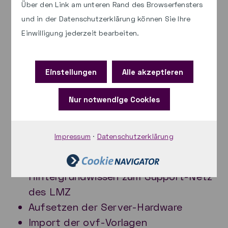
Über den Link am unteren Rand des Browserfensters
und in der Datenschutzerklärung können Sie Ihre
Ziel des Workshops: Sie können die
Einwilligung jederzeit bearbeiten.
paed.ML® Novell 4 bei Schulen
implementieren, konfigurieren, anpassen
und supporten. Die Veranstaltung richtet
Einstellungen
Alle akzeptieren
sich an Lehrkräfte, Netzwerk-
Nur notwendige Cookies
Administratoren, Service-Techniker,
Support-Mitarbeiter. In der Veranstaltung
werden folgende Themen geschult:
Impressum
·
Datenschutzerklärung
Informationen zur paed.ML® und
Hintergrundwissen zum Support-Netz
des LMZ
Aufsetzen der Server-Hardware
Import der ovf-Vorlagen