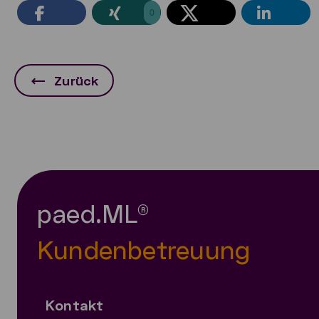
0
Zurück
paed.ML®
Kundenbetreuung
Kontakt