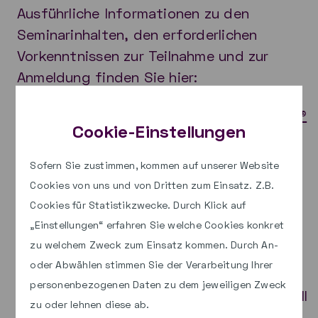
Ausführliche Informationen zu den
Seminarinhalten, den erforderlichen
Vorkenntnissen zur Teilnahme und zur
Anmeldung finden Sie hier:
Übersicht der Schulungstermine paed.ML®
Cookie-Einstellungen
Linux 8.0
Sofern Sie zustimmen, kommen auf unserer Website
Workshop und Schulung
Cookies von uns und von Dritten zum Einsatz. Z.B.
zu paed.ML® Novell 4
Cookies für Statistikzwecke. Durch Klick auf
„Einstellungen“ erfahren Sie welche Cookies konkret
zu welchem Zweck zum Einsatz kommen. Durch An-
Vom 08. bis 10. Oktober 2024 führt unser
oder Abwählen stimmen Sie der Verarbeitung Ihrer
Schulungspartner
Bechtle
einen
personenbezogenen Daten zu dem jeweiligen Zweck
dreitägigen Workshop zur paed.ML® Novell
zu oder lehnen diese ab.
4 durch.