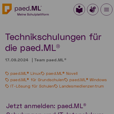
Technikschulungen für
die paed.ML®
17.09.2024
|
Team paed.ML®
paed.ML® Linux
paed.ML® Novell
paed.ML® für Grundschulen
paed.ML® Windows
IT-Lösung für Schulen
Landesmedienzentrum
Jetzt anmelden: paed.ML®