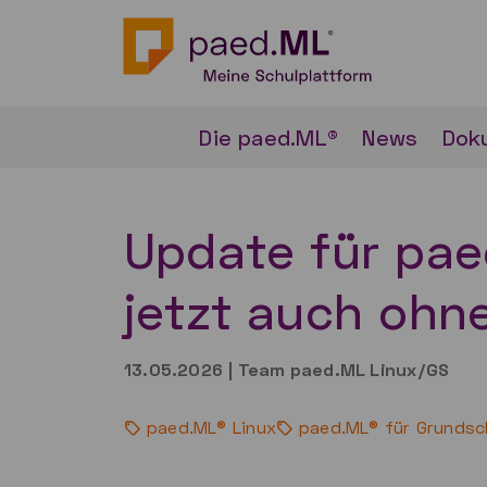
Die paed.ML®
News
Dok
Update für pa
jetzt auch ohn
13.05.2026
|
Team paed.ML Linux/GS
paed.ML® Linux
paed.ML® für Grundsc