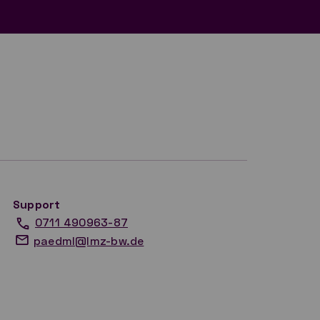
Support
0711 490963-87
paedml@lmz-bw.de