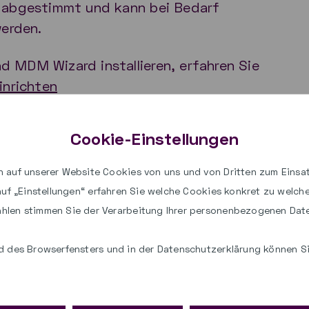
L abgestimmt und kann bei Bedarf
werden.
 MDM Wizard installieren, erfahren Sie
inrichten
Cookie-Einstellungen
 auf unserer Website Cookies von uns und von Dritten zum Einsat
posten
mitteilen
 auf „Einstellungen“ erfahren Sie welche Cookies konkret zu welc
hlen stimmen Sie der Verarbeitung Ihrer personenbezogenen Dat
 des Browserfensters und in der Datenschutzerklärung können Sie