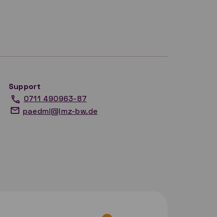
Support
0711 490963-87
paedml@lmz-bw.de