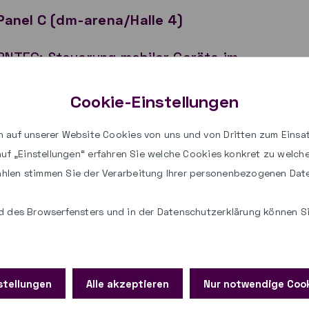
| Panel C (dm-arena/Halle 4)
ARNTEC: Steuerung mobiler Geräte im
Cookie-Einstellungen
nt „Relution for Education“ in der
 auf unserer Website Cookies von uns und von Dritten zum Einsat
 auf „Einstellungen“ erfahren Sie welche Cookies konkret zu welc
hlen stimmen Sie der Verarbeitung Ihrer personenbezogenen Dat
aed.ML® auch am
 des Browserfensters und in der Datenschutzerklärung können Sie
estand R10 des Landesmedienzentrums
stellungen
Alle akzeptieren
Nur notwendige Coo
a. Dort beantworten wir gerne Ihre