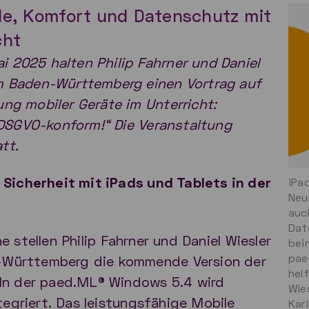
le, Komfort und Datenschutz mit
cht
i 2025 halten Philip Fahrner und Daniel
 Baden-Württemberg einen Vortrag auf
g mobiler Geräte im Unterricht:
 DSGVO-konform!“ Die Veranstaltung
tt.
Sicherheit mit iPads und Tablets in der
iPa
Neu
auc
Dat
he stellen Philip Fahrner und Daniel Wiesler
bei
pae
Württemberg die kommende Version der
hel
In der paed.ML® Windows 5.4 wird
Wie
tegriert. Das leistungsfähige Mobile
Kar