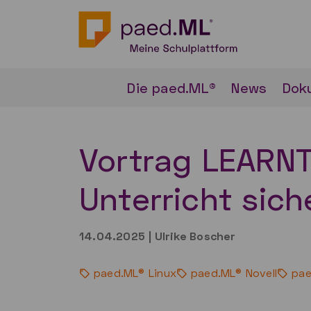
Die paed.ML®
News
Dok
Vortrag LEARNT
Unterricht sich
14.04.2025
|
Ulrike Boscher
paed.ML® Linux
paed.ML® Novell
pae