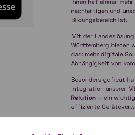
Ihnen hat einmal mehr
nachhaltigen und una
Bildungsbereich ist.
Mit der Landeslösun
Württemberg bieten w
das: mehr digitale So
Abhängigkeit von komm
Besonders gefreut hat
Integration unserer 
Relution
– ein wichtig
effiziente Geräteverw
Ein paar Eindrüc