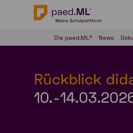
Die paed.ML®
News
Dok
Rückblick did
10.-14.03.202