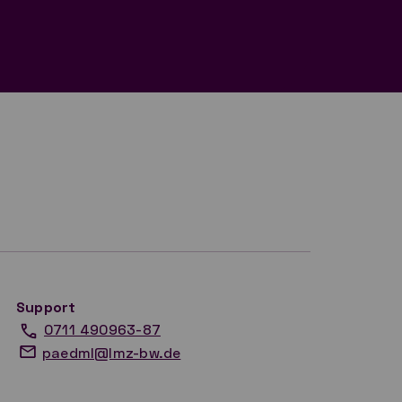
Support
0711 490963-87
paedml@lmz-bw.de